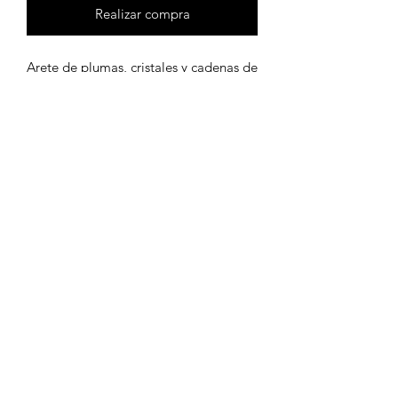
Realizar compra
Arete de plumas, cristales y cadenas de
aluminio
Políticas de privacidad
Políticas de envíos
Políticas de devolución