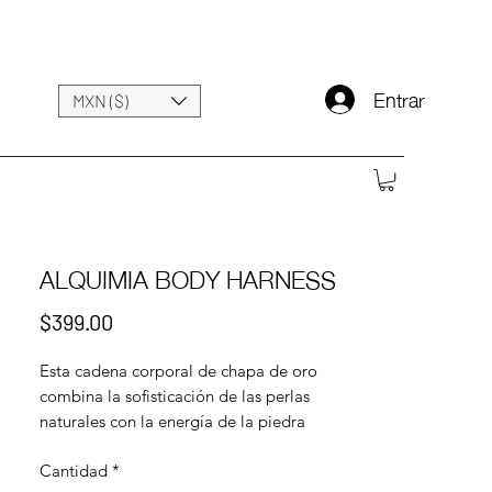
Entrar
MXN ($)
ALQUIMIA BODY HARNESS
Precio
$399.00
Esta cadena corporal de chapa de oro
combina la sofisticación de las perlas
naturales con la energía de la piedra
ágata, detalles de hematita y cristal con
Cantidad
*
un toque bohemio y orgánico de caracol