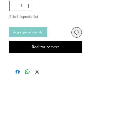
cauri. Diseñada para realzar tu silueta, es
la fusión perfecta de elegancia terrenal y
misticismo.
Solo 1 disponible(s)
Agregar al carrito
Realizar compra