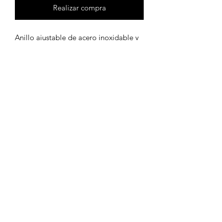
Realizar compra
Anillo ajustable de acero inoxidable y
piedra imitación de turquesa
Políticas de privacidad
Políticas de envíos
Políticas de devolución